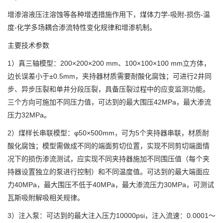
增渗溶液压注溶蚀等各种增透措施作用下，煤体力学-吸附-损伤-温
度-化学多场耦合渗流特性变化规律和增渗机制。
主要技术参数
1）真三轴模型：200×200×200 mm、100×100×100 mm立方体，
边长误差小于±0.5mm，夹持器材质需要耐酸化腐蚀；可进行2井同
步、异步压裂和单井分段压裂，具备压裂过程中的应变监测功能。
三个方向可施加不同压力值，可达到的最大围压42MPa，最大渗流
压力32MPa。
2）煤样长串联模型：φ50×500mm，可为5个夹持器串联，材质耐
酸化腐蚀；模型需做成不同的端面剪切位置，实现不同剪切端面情
况下的损伤渗流测试，应实现不同夹持器施加不同围压值（每个夹
持器设置独立的泵进行控制）和不同温度值。可达到的最大端面应
力40MPa，最大围压不低于40MPa，最大渗流压力30MPa，可测试
瓦斯吸附解吸相关规律。
3）注入泵：可达到的最大注入压力10000psi，注入流速：0.0001～